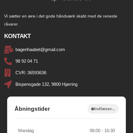
​Vi sætter en ære i det gode håndværk skabt med de reneste
råvarer.
KONTAKT
bagerihaabet@gmail.com
98 92 04 71
CVR: 36593636
Bispensgade 132, 9800 Hjørring
Åbningstider
Indlæser...
Mandag
06:00 - 16:30