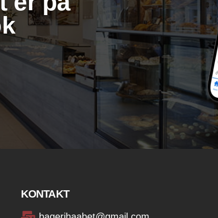
 er ​på
ok
KONTAKT
bagerihaabet@gmail.com