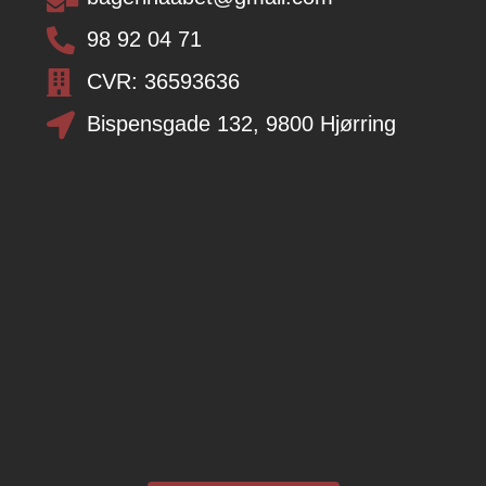
98 92 04 71
CVR: 36593636
Bispensgade 132, 9800 Hjørring